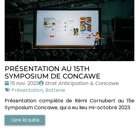
PRÉSENTATION AU 15TH
SYMPOSIUM DE CONCAWE
Date
Publié
15 nov. 2023
Strat Anticipation & Concawe
:
Tags
par
Présentation
,
Batterie
:
Présentation complète de Rémi Cornubert au 15e
Symposium Concawe, qui a eu lieu mi-octobre 2023.
Lire la suite