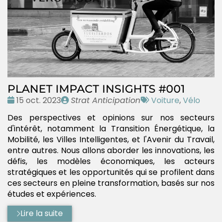
PLANET IMPACT INSIGHTS #001
Date
Publié
Tags
15 oct. 2023
Strat Anticipation
Voiture
,
Vélo
:
par
:
Des perspectives et opinions sur nos secteurs
d'intérêt, notamment la Transition Énergétique, la
Mobilité, les Villes Intelligentes, et l'Avenir du Travail,
entre autres. Nous allons aborder les innovations, les
défis, les modèles économiques, les acteurs
stratégiques et les opportunités qui se profilent dans
ces secteurs en pleine transformation, basés sur nos
études et expériences.
Lire la suite