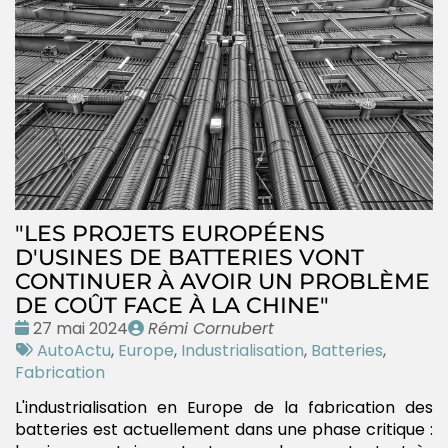
"LES PROJETS EUROPÉENS
D'USINES DE BATTERIES VONT
CONTINUER À AVOIR UN PROBLÈME
DE COÛT FACE À LA CHINE"
Date
Publié
27 mai 2024
Rémi Cornubert
:
Tags
par
AutoActu
,
Europe
,
Industrialisation
,
Batteries
,
:
Fabrication
L'industrialisation en Europe de la fabrication des
batteries est actuellement dans une phase critique :