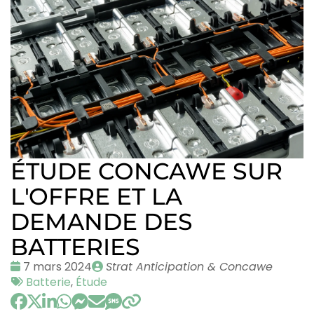
ÉTUDE CONCAWE SUR
L'OFFRE ET LA
DEMANDE DES
BATTERIES
Date
Publié
7 mars 2024
Strat Anticipation & Concawe
:
Tags
par
Batterie
,
Étude
: