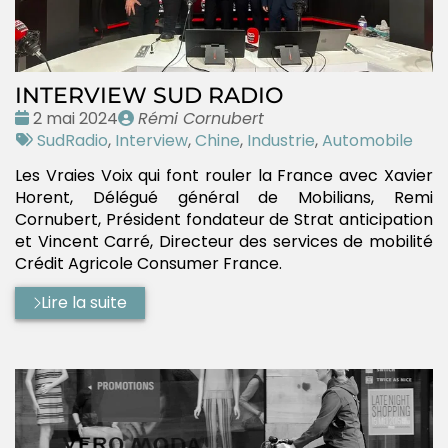
INTERVIEW SUD RADIO
Date
Publié
2 mai 2024
Rémi Cornubert
:
Tags
par
SudRadio
,
Interview
,
Chine
,
Industrie
,
Automobile
:
Les Vraies Voix qui font rouler la France avec Xavier
Horent, Délégué général de Mobilians, Remi
Cornubert, Président fondateur de Strat anticipation
et Vincent Carré, Directeur des services de mobilité
Crédit Agricole Consumer France.
Lire la suite