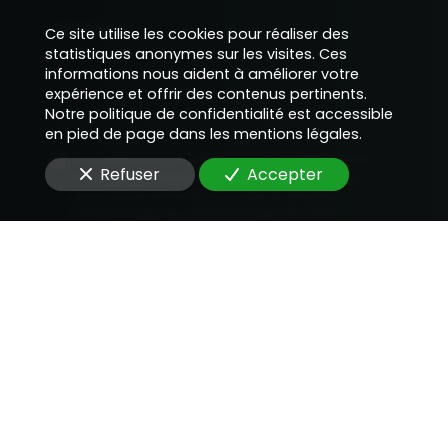
Message
Ce site utilise les cookies pour réaliser des
statistiques anonymes sur les visites. Ces
informations nous aident à améliorer votre
expérience et offrir des contenus pertinents.
Notre politique de confidentialité est accessible
en pied de page dans les mentions légales.
En soumettant ce formulaire, j'accepte que les
Refuser
Accepter
informations saisies soient utilisées pour me
recontacter dans le cadre de la relation
commerciale qui peut découler de cette
demande.
Envoyer
Vous souhaitez nous rejoindre ?