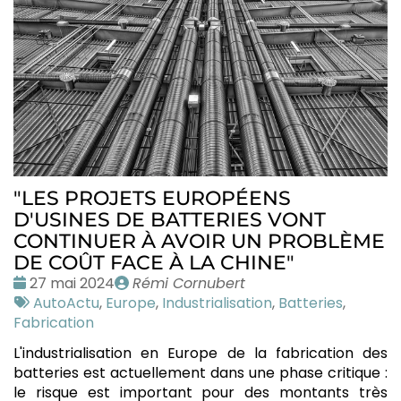
"LES PROJETS EUROPÉENS
D'USINES DE BATTERIES VONT
CONTINUER À AVOIR UN PROBLÈME
DE COÛT FACE À LA CHINE"
Date
Publié
27 mai 2024
Rémi Cornubert
:
Tags
par
AutoActu
,
Europe
,
Industrialisation
,
Batteries
,
:
Fabrication
L'industrialisation en Europe de la fabrication des
batteries est actuellement dans une phase critique :
le risque est important pour des montants très