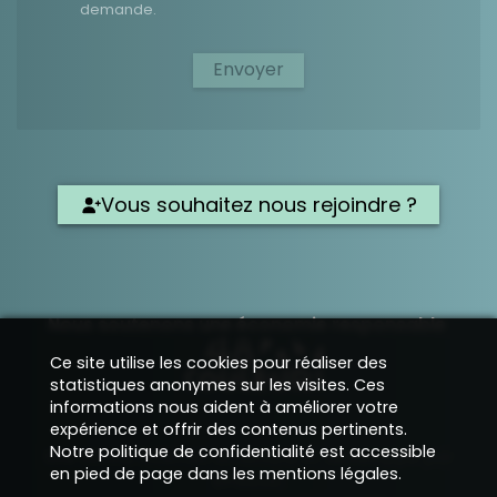
demande.
Envoyer
Vous souhaitez nous rejoindre ?
Nous soutenons une économie responsable
Ce site utilise les cookies pour réaliser des
statistiques anonymes sur les visites. Ces
informations nous aident à améliorer votre
expérience et offrir des contenus pertinents.
Notre politique de confidentialité est accessible
Site vitrine Internet structuré et développé par
en pied de page dans les mentions légales.
EPIXELIC