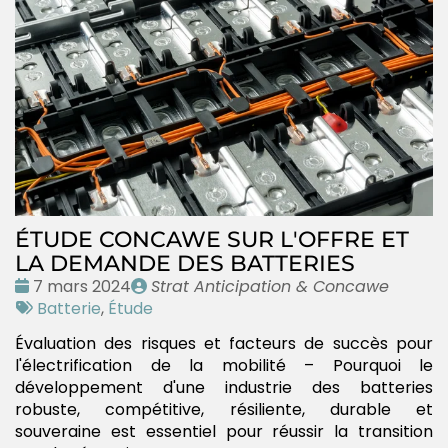
ÉTUDE CONCAWE SUR L'OFFRE ET
LA DEMANDE DES BATTERIES
Date
Publié
7 mars 2024
Strat Anticipation & Concawe
:
Tags
par
Batterie
,
Étude
:
Évaluation des risques et facteurs de succès pour
l'électrification de la mobilité – Pourquoi le
développement d'une industrie des batteries
robuste, compétitive, résiliente, durable et
souveraine est essentiel pour réussir la transition