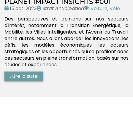
PLANET IMPACT INSIGHTS #001
Date
Publié
Tags
15 oct. 2023
Strat Anticipation
Voiture
,
Vélo
:
par
:
Des perspectives et opinions sur nos secteurs
d'intérêt, notamment la Transition Énergétique, la
Mobilité, les Villes Intelligentes, et l'Avenir du Travail,
entre autres. Nous allons aborder les innovations, les
défis, les modèles économiques, les acteurs
stratégiques et les opportunités qui se profilent dans
ces secteurs en pleine transformation, basés sur nos
études et expériences.
Lire la suite