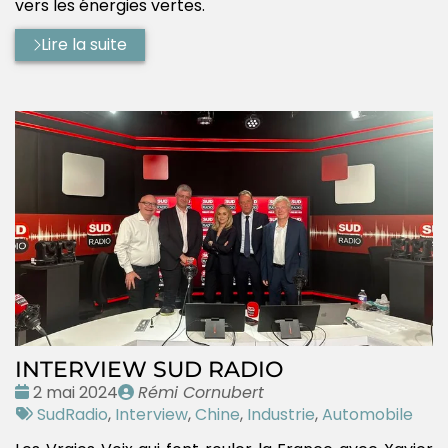
vers les énergies vertes.
Lire la suite
INTERVIEW SUD RADIO
Date
Publié
2 mai 2024
Rémi Cornubert
:
Tags
par
SudRadio
,
Interview
,
Chine
,
Industrie
,
Automobile
: