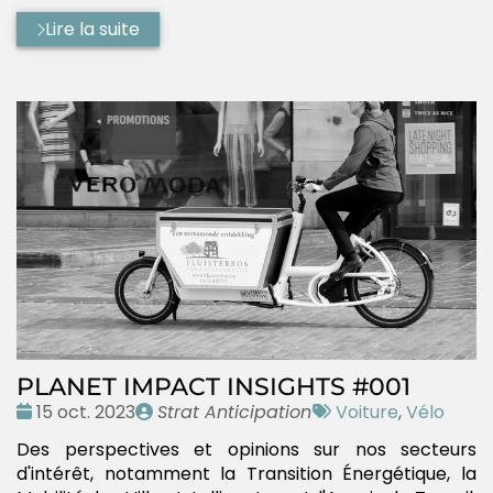
Lire la suite
PLANET IMPACT INSIGHTS #001
Date
Publié
Tags
15 oct. 2023
Strat Anticipation
Voiture
,
Vélo
:
par
:
Des perspectives et opinions sur nos secteurs
d'intérêt, notamment la Transition Énergétique, la