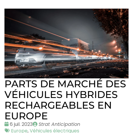
PARTS DE MARCHÉ DES
VÉHICULES HYBRIDES
RECHARGEABLES EN
EUROPE
Date
Publié
6 juil. 2023
Strat Anticipation
:
Tags
par
Europe
,
Véhicules électriques