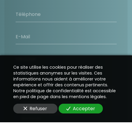
Téléphone
E-Mail
Message
Ce site utilise les cookies pour réaliser des
statistiques anonymes sur les visites. Ces
informations nous aident à améliorer votre
expérience et offrir des contenus pertinents.
Notre politique de confidentialité est accessible
en pied de page dans les mentions légales.
En soumettant ce formulaire, j'accepte que les
informations saisies soient utilisées pour me
Refuser
Accepter
recontacter dans le cadre de la relation
commerciale qui peut découler de cette
demande.