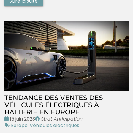
Lire la suite
TENDANCE DES VENTES DES
VÉHICULES ÉLECTRIQUES À
BATTERIE EN EUROPE
Date
Publié
15 juin 2023
Strat Anticipation
:
Tags
par
Europe
,
Véhicules électriques
: