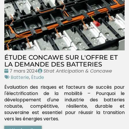
ÉTUDE CONCAWE SUR L'OFFRE ET
LA DEMANDE DES BATTERIES
Date
Publié
7 mars 2024
Strat Anticipation & Concawe
:
Tags
par
Batterie
,
Étude
:
Évaluation des risques et facteurs de succès pour
l'électrification de la mobilité – Pourquoi le
développement d'une industrie des batteries
robuste, compétitive, résiliente, durable et
souveraine est essentiel pour réussir la transition
vers les énergies vertes.