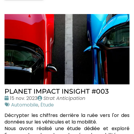
PLANET IMPACT INSIGHT #003
Date
Publié
15 nov. 2023
Strat Anticipation
:
Tags
par
Automobile
,
Étude
:
Décrypter les chiffres derrière la ruée vers l'or des
données sur les véhicules et la mobilité.
Nous avons réalisé une étude dédiée et exploré