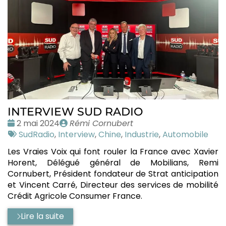
INTERVIEW SUD RADIO
Date
Publié
2 mai 2024
Rémi Cornubert
:
Tags
par
SudRadio
,
Interview
,
Chine
,
Industrie
,
Automobile
:
Les Vraies Voix qui font rouler la France avec Xavier
Horent, Délégué général de Mobilians, Remi
Cornubert, Président fondateur de Strat anticipation
et Vincent Carré, Directeur des services de mobilité
Crédit Agricole Consumer France.
Lire la suite