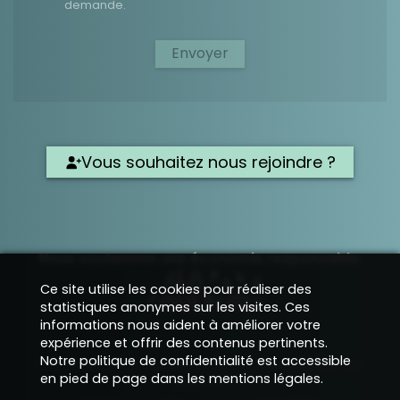
demande.
Envoyer
Vous souhaitez nous rejoindre ?
Nous soutenons une économie responsable
Ce site utilise les cookies pour réaliser des
statistiques anonymes sur les visites. Ces
informations nous aident à améliorer votre
expérience et offrir des contenus pertinents.
Notre politique de confidentialité est accessible
Site vitrine Internet structuré et développé par
en pied de page dans les mentions légales.
EPIXELIC