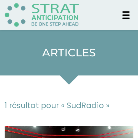
Togg
navi
ARTICLES
1 résultat pour «
SudRadio
»