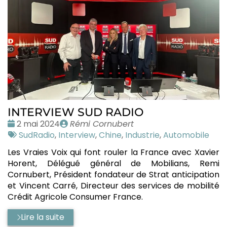
INTERVIEW SUD RADIO
Date
Publié
2 mai 2024
Rémi Cornubert
:
Tags
par
SudRadio
,
Interview
,
Chine
,
Industrie
,
Automobile
:
Les Vraies Voix qui font rouler la France avec Xavier
Horent, Délégué général de Mobilians, Remi
Cornubert, Président fondateur de Strat anticipation
et Vincent Carré, Directeur des services de mobilité
Crédit Agricole Consumer France.
Lire la suite