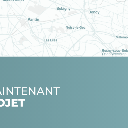
OpenStreetMap
AINTENANT
OJET