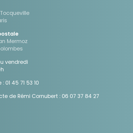
 Tocqueville
ris
postale
ean Mermoz
Colombes
au vendredi
9h
 :
01 45 71 53 10
ecte de Rémi Cornubert :
06 07 37 84 27