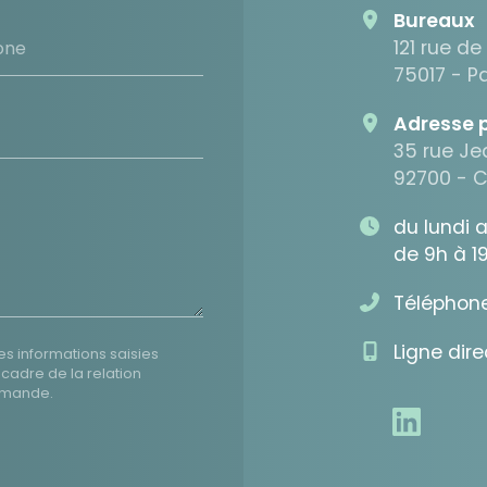
Bureaux
121 rue de
one
75017 - Pa
Adresse 
35 rue J
92700 - 
du lundi 
de 9h à 1
Téléphone
Ligne dir
es informations saisies
 cadre de la relation
emande.