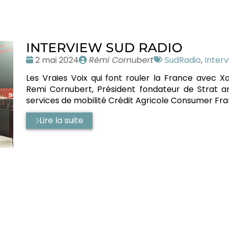
INTERVIEW SUD RADIO
Date
Publié
Tags
2 mai 2024
Rémi Cornubert
SudRadio
,
Inter
:
par
:
Les Vraies Voix qui font rouler la France avec X
Remi Cornubert, Président fondateur de Strat an
services de mobilité Crédit Agricole Consumer Fra
Lire la suite