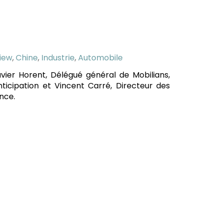
view
,
Chine
,
Industrie
,
Automobile
avier Horent, Délégué général de Mobilians,
ticipation et Vincent Carré, Directeur des
nce.